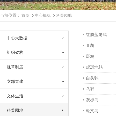
当前位置：
首页
中心概况
科普园地
红胁蓝尾鸲
中心大数据
喜鹊
组织架构
斑鸠
规章制度
虎斑地鸫
白头鹎
支部党建
乌鸫
文体生活
灰椋鸟
科普园地
斑文鸟