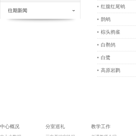
红腹红尾鸲
往期新闻
鹊鸲
棕头鸦雀
白鹡鸰
白鹭
高原岩鹨
中心概况
分室巡礼
教学工作